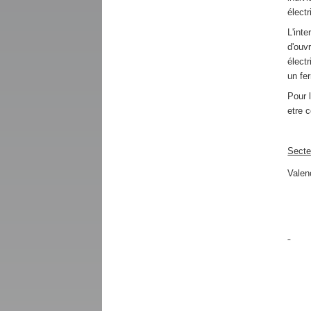
élect
L'int
d'ouv
élect
un fe
Pour 
etre 
Secteu
Valen