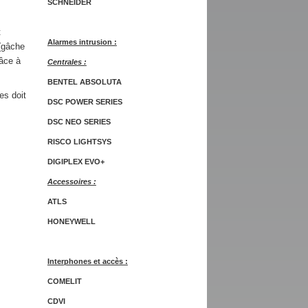
SCHNEIDER
t
Alarmes intrusion :
 (gâche
râce à
Centrales :
BENTEL ABSOLUTA
es doit
DSC POWER SERIES
DSC NEO SERIES
RISCO LIGHTSYS
DIGIPLEX EVO+
Accessoires :
ATLS
HONEYWELL
Interphones et accès :
COMELIT
CDVI