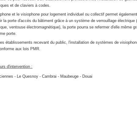
riques et de claviers à codes.
erphone et le visiophone pour logement individuel ou collectif permet égalemen
rir la porte d'accès du bâtiment grâce à un système de verrouillage électrique
rique, ventouse électromagnétique), la porte pourra se refermer d'elle même g
rme porte.
les établissements recevant du public, l'installation de systèmes de visiophon
conforme aux lois PMR.
rs d'intervention :
ciennes -
Le Quesnoy - Cambrai - Maubeuge - Douai