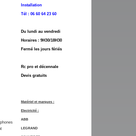
Installation
Tél : 06 60 64 23 60
Du lundi au vendredi
Horaires : 9H30/
18H30
Fermé les jours fériés
Rc pro et décennale
Devis gratuits
Matériel et marques :
Electricité :
ABB
erphones
nt
LEGRAND
s