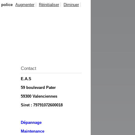
a police
Augmenter
Réinitialiser
Diminuer
Contact
E.A.S
59 boulevard Pater
59300 Valenciennes
Siret : 79791072600018
D
épannage
Maintenance